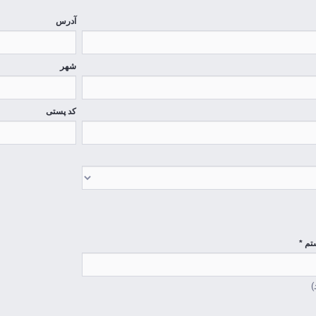
آدرس
شهر
کد پستی
تم *