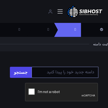
 دامنه
جستجو